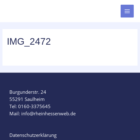
IMG_2472
Burgunderstr. 24
55291 Saulheim
Tel: 0160-3375645
Mail: info@rheinhessenweb.de
Datenschutzerklärung