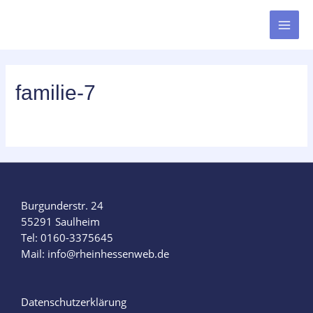
familie-7
Burgunderstr. 24
55291 Saulheim
Tel: 0160-3375645
Mail: info@rheinhessenweb.de
Datenschutzerklärung